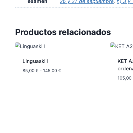
examen
26 y 27 de septiembre
,
ñ) 3 y
Productos relacionados
Linguaskill
KET A
orden
Rango
85,00
€
-
145,00
€
de
105,00
precios:
desde
85,00 €
hasta
145,00 €