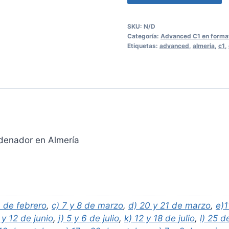
C1
formato
SKU:
N/D
por
Categoría:
Advanced C1 en forma
ordenador
Etiquetas:
advanced
,
almeria
,
c1
,
cantidad
denador en Almería
1 de febrero
,
c) 7 y 8 de marzo
,
d) 20 y 21 de marzo
,
e)1
6 y 12 de junio
,
j) 5 y 6 de julio
,
k) 12 y 18 de julio
,
l) 25 d