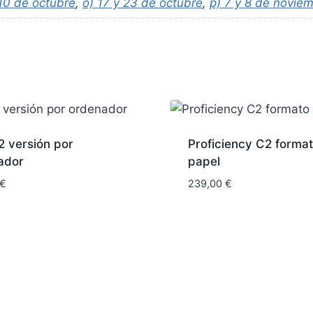
 10 de octubre
,
o) 17 y 23 de octubre
,
p) 7 y 8 de novie
2 versión por
Proficiency C2 forma
ador
papel
€
239,00
€