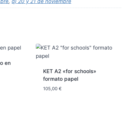
mbre
,
q) 20 y 21 de noviembre
to en
KET A2 «for schools»
formato papel
105,00
€