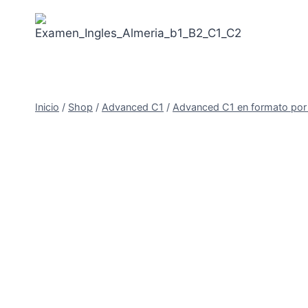
Saltar
al
contenido
Inicio
/
Shop
/
Advanced C1
/
Advanced C1 en formato por